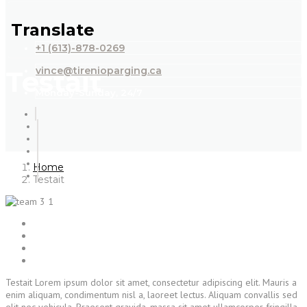
Translate
+1 (613)-878-0269
vince@tirenioparging.ca
Testait
Monday-Sunday, 24/7
Home
Testait
Testait Lorem ipsum dolor sit amet, consectetur adipiscing elit. Mauris a
enim aliquam, condimentum nisl a, laoreet lectus. Aliquam convallis sed
elit nec vehicula. Praesent gravida, massa sit amet ullamcorper fringilla,