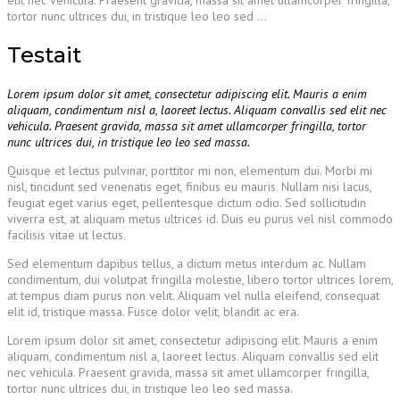
tortor nunc ultrices dui, in tristique leo leo sed …
Testait
Lorem ipsum dolor sit amet, consectetur adipiscing elit. Mauris a enim
aliquam, condimentum nisl a, laoreet lectus. Aliquam convallis sed elit nec
vehicula. Praesent gravida, massa sit amet ullamcorper fringilla, tortor
nunc ultrices dui, in tristique leo leo sed massa.
Quisque et lectus pulvinar, porttitor mi non, elementum dui. Morbi mi
nisl, tincidunt sed venenatis eget, finibus eu mauris. Nullam nisi lacus,
feugiat eget varius eget, pellentesque dictum odio. Sed sollicitudin
viverra est, at aliquam metus ultrices id. Duis eu purus vel nisl commodo
facilisis vitae ut lectus.
Sed elementum dapibus tellus, a dictum metus interdum ac. Nullam
condimentum, dui volutpat fringilla molestie, libero tortor ultrices lorem,
at tempus diam purus non velit. Aliquam vel nulla eleifend, consequat
elit id, tristique massa. Fusce dolor velit, blandit ac era.
Lorem ipsum dolor sit amet, consectetur adipiscing elit. Mauris a enim
aliquam, condimentum nisl a, laoreet lectus. Aliquam convallis sed elit
nec vehicula. Praesent gravida, massa sit amet ullamcorper fringilla,
tortor nunc ultrices dui, in tristique leo leo sed massa.