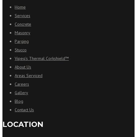
Home
Services
Concrete
Masonry
Parging
Stucco
Vipeq’s Thermal Corkshield™
About Us
Areas Serviced
Careers
Gallery
Blog
Contact Us
LOCATION