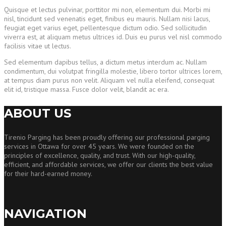
Quisque et lectus pulvinar, porttitor mi non, elementum dui. Morbi mi
nisl, tincidunt sed venenatis eget, finibus eu mauris. Nullam nisi lacus,
feugiat eget varius eget, pellentesque dictum odio. Sed sollicitudin
viverra est, at aliquam metus ultrices id. Duis eu purus vel nisl commodo
facilisis vitae ut lectus.
Sed elementum dapibus tellus, a dictum metus interdum ac. Nullam
condimentum, dui volutpat fringilla molestie, libero tortor ultrices lorem,
at tempus diam purus non velit. Aliquam vel nulla eleifend, consequat
elit id, tristique massa. Fusce dolor velit, blandit ac era.
ABOUT US
Tirenio Parging has been proudly offering our professional parging
services in Ottawa for over 45 years. We were founded on the
principles of excellence, quality, and trust. With our high-quality,
efficient, and affordable services, we offer our clients the best value
for their hard-earned money.
NAVIGATION